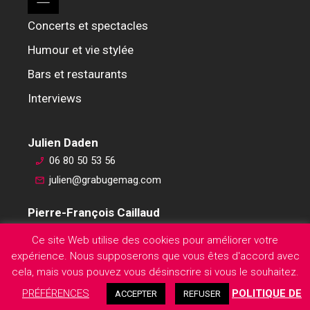
Concerts et spectacles
Humour et vie stylée
Bars et restaurants
Interviews
Julien Daden
06 80 50 53 56
julien@grabugemag.com
Pierre-François Caillaud
06 76 74 59 45
Ce site Web utilise des cookies pour améliorer votre
pierre-francois@grabugemag.com
expérience. Nous supposerons que vous êtes d'accord avec
Mentions légales
cela, mais vous pouvez vous désinscrire si vous le souhaitez.
PRÉFÉRENCES
POLITIQUE DE
ACCEPTER
REFUSER