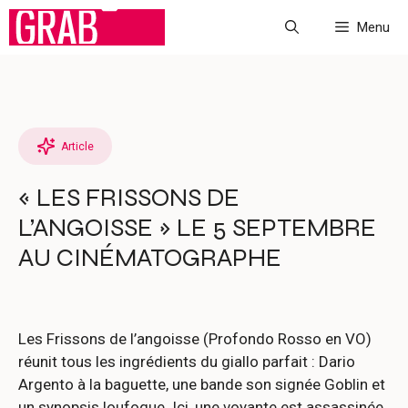
Aller
Menu
au
contenu
Article
« LES FRISSONS DE
L’ANGOISSE » LE 5 SEPTEMBRE
AU CINÉMATOGRAPHE
Les Frissons de l’angoisse (Profondo Rosso en VO)
réunit tous les ingrédients du giallo parfait : Dario
Argento à la baguette, une bande son signée Goblin et
un synopsis loufoque. Ici, une voyante est assassinée,