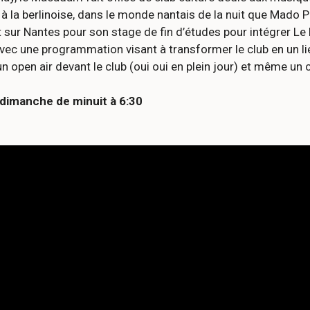
la berlinoise, dans le monde nantais de la nuit que Mado Pre
ur Nantes pour son stage de fin d’études pour intégrer Le M
c une programmation visant à transformer le club en un lieu
un open air devant le club (oui oui en plein jour) et même un
 dimanche de minuit à 6:30