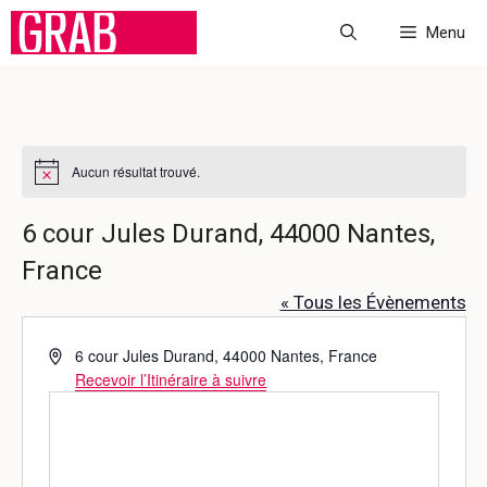
Aller
Menu
au
contenu
Aucun résultat trouvé.
N
o
t
6 cour Jules Durand, 44000 Nantes,
i
c
France
e
« Tous les Évènements
A
6 cour Jules Durand, 44000 Nantes, France
d
Recevoir l’Itinéraire à suivre
r
e
s
s