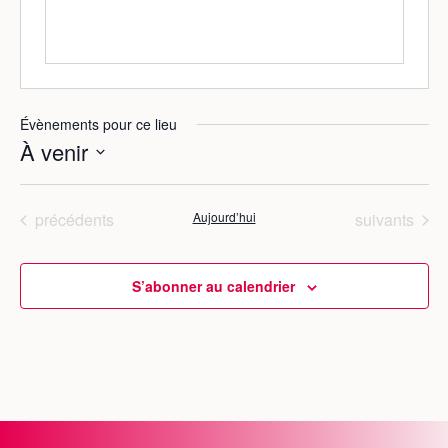
e
Évènements pour ce lieu
À venir
S
é
Évènements
Évènements
précédents
Aujourd’hui
suivants
l
e
c
S’abonner au calendrier
t
i
o
n
n
e