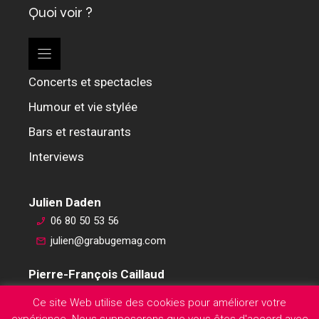
Quoi voir ?
Concerts et spectacles
Humour et vie stylée
Bars et restaurants
Interviews
Julien Daden
06 80 50 53 56
julien@grabugemag.com
Pierre-François Caillaud
06 76 74 59 45
Ce site Web utilise des cookies pour améliorer votre
pierre-francois@grabugemag.com
expérience. Nous supposerons que vous êtes d'accord avec