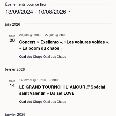
Évènements pour ce lieu
13/09/2024
 - 
10/08/2026
S
juin 2026
é
l
20 juin @ 19h30
-
27 juin @ 2h00
SAM
e
20
Concert » Exellento », »Les voitures volées »,
c
« La boom du chaos »
t
Quai des Chaps
Quai des Chaps
i
o
février 2026
n
n
14 février @ 19h00
-
22h00
SAM
e
14
LE GRAND TOURNOI II L’ AMOUR /// Spécial
z
saint Valentin + DJ set LOVE
u
Quai des Chaps
Quai des Chaps
n
e
janvier 2026
d