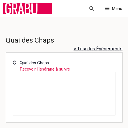
Aller
Menu
au
contenu
Quai des Chaps
« Tous les Évènements
A
Quai des Chaps
d
Recevoir l’Itinéraire à suivre
r
e
s
s
e