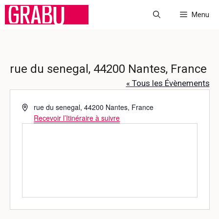
Aller
Menu
au
contenu
rue du senegal, 44200 Nantes, France
« Tous les Évènements
A
rue du senegal, 44200 Nantes, France
d
Recevoir l’Itinéraire à suivre
r
e
s
s
e