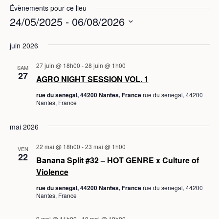
Évènements pour ce lieu
24/05/2025
 - 
06/08/2026
S
juin 2026
é
l
27 juin @ 18h00
-
28 juin @ 1h00
SAM
e
27
AGRO NIGHT SESSION VOL. 1
c
rue du senegal, 44200 Nantes, France
rue du senegal, 44200
t
Nantes, France
i
o
mai 2026
n
n
22 mai @ 18h00
-
23 mai @ 1h00
VEN
22
e
Banana Split #32 – HOT GENRE x Culture of
z
Violence
u
rue du senegal, 44200 Nantes, France
rue du senegal, 44200
n
Nantes, France
e
d
9 mai @ 11h00
-
10 mai @ 19h00