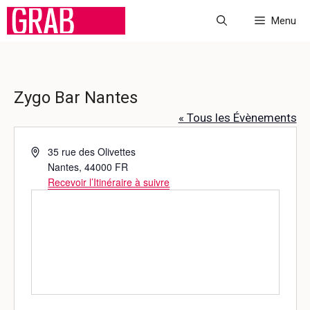
Aller
Menu
au
contenu
Zygo Bar Nantes
« Tous les Évènements
A
35 rue des Olivettes
d
Nantes
,
44000
FR
r
Recevoir l’Itinéraire à suivre
e
s
s
e