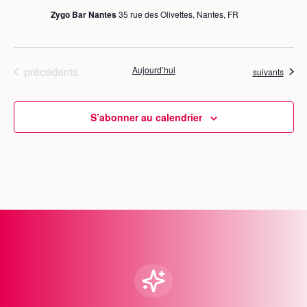
d
Zygo Bar Nantes
35 rue des Olivettes, Nantes, FR
a
t
e
Évènements
précédents
Aujourd’hui
Évènements
suivants
.
S’abonner au calendrier