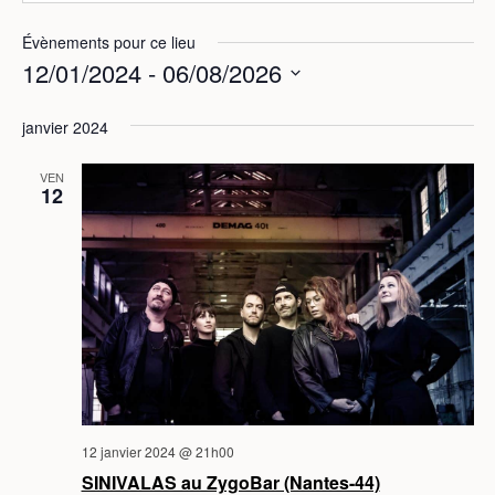
Évènements pour ce lieu
12/01/2024
 - 
06/08/2026
S
janvier 2024
é
l
VEN
e
12
c
t
i
o
n
n
e
z
u
12 janvier 2024 @ 21h00
n
SINIVALAS au ZygoBar (Nantes-44)
e