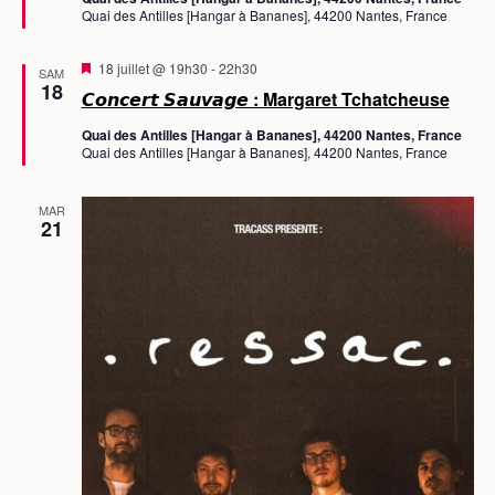
t
n
Quai des Antilles [Hangar à Bananes], 44200 Nantes, France
a
i
v
o
a
M
18 juillet @ 19h30
-
22h30
n
SAM
n
i
18
t
𝘾𝙤𝙣𝙘𝙚𝙧𝙩 𝙎𝙖𝙪𝙫𝙖𝙜𝙚 : Margaret Tchatcheuse
s
n
e
Quai des Antilles [Hangar à Bananes], 44200 Nantes, France
e
n
Quai des Antilles [Hangar à Bananes], 44200 Nantes, France
a
z
v
a
u
n
MAR
n
21
t
e
d
a
t
e
.