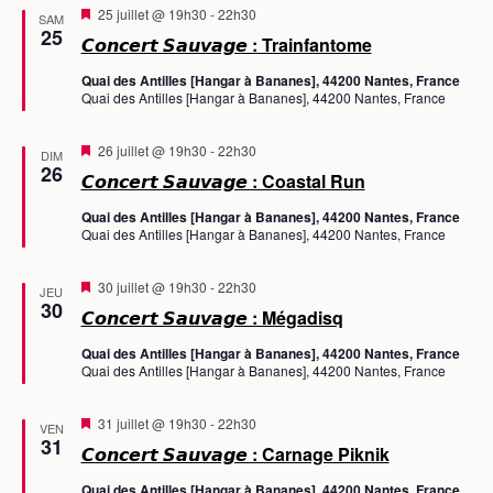
M
25 juillet @ 19h30
-
22h30
n
SAM
i
25
t
𝘾𝙤𝙣𝙘𝙚𝙧𝙩 𝙎𝙖𝙪𝙫𝙖𝙜𝙚 : Trainfantome
s
e
Quai des Antilles [Hangar à Bananes], 44200 Nantes, France
n
Quai des Antilles [Hangar à Bananes], 44200 Nantes, France
a
v
a
M
26 juillet @ 19h30
-
22h30
n
DIM
i
26
t
𝘾𝙤𝙣𝙘𝙚𝙧𝙩 𝙎𝙖𝙪𝙫𝙖𝙜𝙚 : Coastal Run
s
e
Quai des Antilles [Hangar à Bananes], 44200 Nantes, France
n
Quai des Antilles [Hangar à Bananes], 44200 Nantes, France
a
v
a
M
30 juillet @ 19h30
-
22h30
n
JEU
i
30
t
𝘾𝙤𝙣𝙘𝙚𝙧𝙩 𝙎𝙖𝙪𝙫𝙖𝙜𝙚 : Mégadisq
s
e
Quai des Antilles [Hangar à Bananes], 44200 Nantes, France
n
Quai des Antilles [Hangar à Bananes], 44200 Nantes, France
a
v
a
M
31 juillet @ 19h30
-
22h30
n
VEN
i
31
t
𝘾𝙤𝙣𝙘𝙚𝙧𝙩 𝙎𝙖𝙪𝙫𝙖𝙜𝙚 : Carnage Piknik
s
e
Quai des Antilles [Hangar à Bananes], 44200 Nantes, France
n