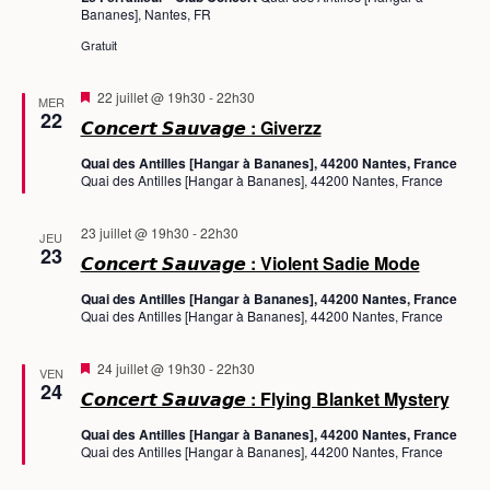
Bananes], Nantes, FR
Gratuit
M
22 juillet @ 19h30
-
22h30
MER
i
22
𝘾𝙤𝙣𝙘𝙚𝙧𝙩 𝙎𝙖𝙪𝙫𝙖𝙜𝙚 : Giverzz
s
e
Quai des Antilles [Hangar à Bananes], 44200 Nantes, France
n
Quai des Antilles [Hangar à Bananes], 44200 Nantes, France
a
v
a
23 juillet @ 19h30
-
22h30
n
JEU
23
t
𝘾𝙤𝙣𝙘𝙚𝙧𝙩 𝙎𝙖𝙪𝙫𝙖𝙜𝙚 : Violent Sadie Mode
Quai des Antilles [Hangar à Bananes], 44200 Nantes, France
Quai des Antilles [Hangar à Bananes], 44200 Nantes, France
M
24 juillet @ 19h30
-
22h30
VEN
i
24
𝘾𝙤𝙣𝙘𝙚𝙧𝙩 𝙎𝙖𝙪𝙫𝙖𝙜𝙚 : Flying Blanket Mystery
s
e
Quai des Antilles [Hangar à Bananes], 44200 Nantes, France
n
Quai des Antilles [Hangar à Bananes], 44200 Nantes, France
a
v
a