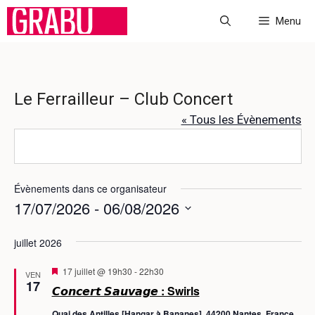
Aller
Menu
au
contenu
Le Ferrailleur – Club Concert
« Tous les Évènements
Évènements dans ce organisateur
17/07/2026
 - 
06/08/2026
S
juillet 2026
é
l
M
17 juillet @ 19h30
-
22h30
VEN
e
i
17
𝘾𝙤𝙣𝙘𝙚𝙧𝙩 𝙎𝙖𝙪𝙫𝙖𝙜𝙚 : Swirls
s
c
e
Quai des Antilles [Hangar à Bananes], 44200 Nantes, France