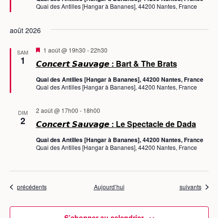
Quai des Antilles [Hangar à Bananes], 44200 Nantes, France
a
v
a
août 2026
n
t
M
1 août @ 19h30
-
22h30
SAM
i
1
𝘾𝙤𝙣𝙘𝙚𝙧𝙩 𝙎𝙖𝙪𝙫𝙖𝙜𝙚 : Bart & The Brats
s
e
Quai des Antilles [Hangar à Bananes], 44200 Nantes, France
n
Quai des Antilles [Hangar à Bananes], 44200 Nantes, France
a
v
a
2 août @ 17h00
-
18h00
n
DIM
2
t
𝘾𝙤𝙣𝙘𝙚𝙧𝙩 𝙎𝙖𝙪𝙫𝙖𝙜𝙚 : Le Spectacle de Dada
Quai des Antilles [Hangar à Bananes], 44200 Nantes, France
Quai des Antilles [Hangar à Bananes], 44200 Nantes, France
Évènements
Évènements
précédents
Aujourd’hui
suivants
S’abonner au calendrier