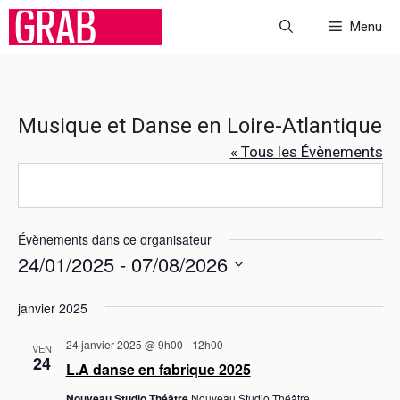
Aller
Menu
au
contenu
Musique et Danse en Loire-Atlantique
« Tous les Évènements
Évènements dans ce organisateur
24/01/2025
 - 
07/08/2026
S
janvier 2025
é
l
24 janvier 2025 @ 9h00
-
12h00
VEN
e
24
L.A danse en fabrique 2025
c
Nouveau Studio Théâtre
Nouveau Studio Théâtre