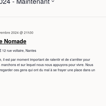
024
 - 
Maintenant
b
e
vembre 2024 @ 21h30
re Nomade
LE
12 rue voltaire, Nantes
, il est par moment important de ralentir et de s'arrêter pour
ous marchons et sur lequel nous nous appuyons pour vivre. Nous
regarder ces gens qui ont du mal à se frayer une place dans un