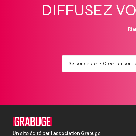
DIFFUSEZ V
Rie
Se connecter / Créer un comp
Un site édité par l'association Grabuge