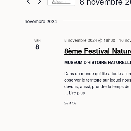
8 novembre 2
Aujourd’hui
S
é
novembre 2024
l
e
c
8 novembre 2024 @ 18h30
-
10 no
VEN
8
t
8ème Festival Natu
i
o
MUSEUM D'HISTOIRE NATUREL
n
Dans un monde qui file à toute allure
n
observer le territoire sur lequel n
e
devons, aussi, prendre le temps de 
z
...
Lire plus
u
2€ à 5€
n
e
d
a