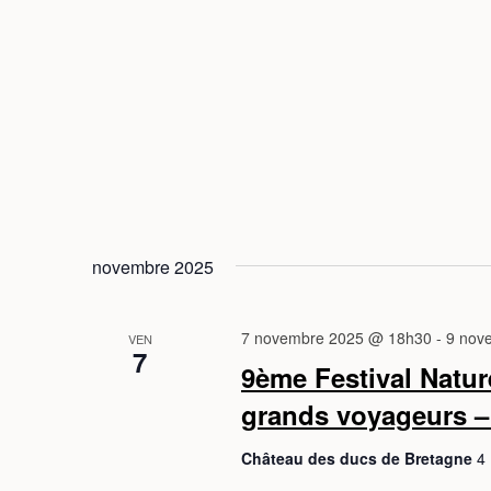
t
e
.
novembre 2025
7 novembre 2025 @ 18h30
-
9 nov
VEN
7
9ème Festival Natur
grands voyageurs – 
Château des ducs de Bretagne
4 