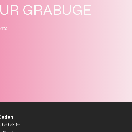
SUR GRABUGE
ents
 Daden
80 50 53 56