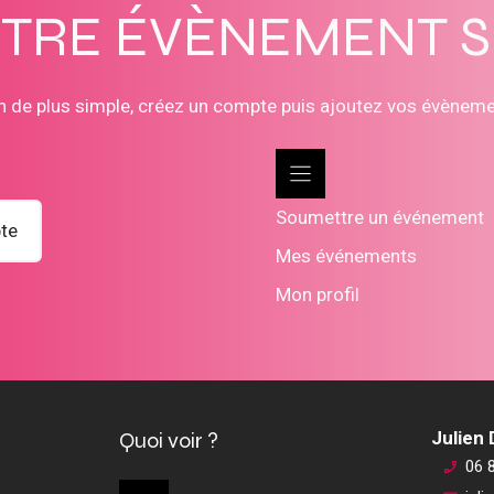
OTRE ÉVÈNEMENT 
n de plus simple, créez un compte puis ajoutez vos évènem
Soumettre un événement
te
Mes événements
Mon profil
Quoi voir ?
Julien
06 