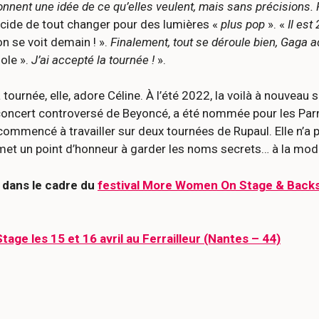
nnent une idée de ce qu’elles veulent, mais sans précisions. Ro
écide de tout changer pour des lumières «
plus pop
». «
Il est
n se voit demain ! ».
Finalement, tout se déroule bien, Gaga a
sole ».
J’ai accepté la tournée !
».
 tournée, elle, adore Céline. À l’été 2022, la voilà à nouvea
concert controversé de Beyoncé, a été nommée pour les Parne
a commencé à travailler sur deux tournées de Rupaul. Elle n’a 
 met un point d’honneur à garder les noms secrets… à la mod
dans le cadre du
festival More Women On Stage & Back
ge les 15 et 16 avril au Ferrailleur (Nantes – 44)