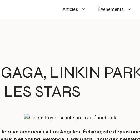
Articles
Évènements
 GAGA, LINKIN PAR
 LES STARS
e rêve américain à Los Angeles. Éclairagiste depuis une b
n Park, Neil Young, Beyoncé, Lady Gaga… tous·tes peuvent 