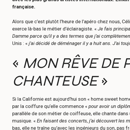
française.
Alors que c’est plutôt l’heure de l’apéro chez nous, Cél
exerce là-bas le métier d’éclairagiste. «
Je fais princi
Damme parce qu’il y a des termes que j’ai complètement
Unis : «
j’ai décidé de déménager il y a huit ans. J’ai t
«
MON RÊVE DE PE
CHANTEUSE
»
Si la Californie est aujourd’hui son « home sweet home »
par la coiffure qu’elle commence «
pour avoir un diplôm
parallèle de son métier de coiffeuse, elle chante dans
musique. «
En faisant des concerts, j’ai découvert les 
bas, elle ne traîne qu’avec les ingénieurs du son, pas