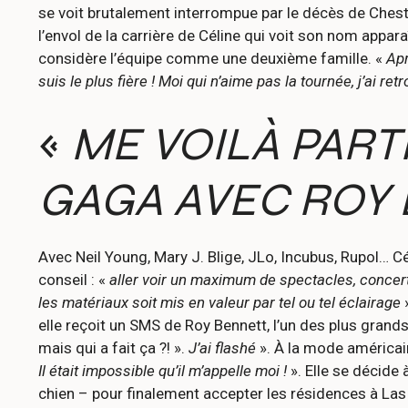
se voit brutalement interrompue par le décès de Ches
l’envol de la carrière de Céline qui voit son nom appar
considère l’équipe comme une deuxième famille. «
Apr
suis le plus fière ! Moi qui n’aime pas la tournée, j’ai re
«
ME VOILÀ PART
GAGA AVEC ROY
Avec Neil Young, Mary J. Blige, JLo, Incubus, Rupol… Cé
conseil : «
aller voir un maximum de spectacles, concert
les matériaux soit mis en valeur par tel ou tel éclairage
»
elle reçoit un SMS de Roy Bennett, l’un des plus grand
mais qui a fait ça ?! ».
J’ai flashé
». À la mode américain
Il était impossible qu’il m’appelle moi !
». Elle se décide
chien – pour finalement accepter les résidences à La