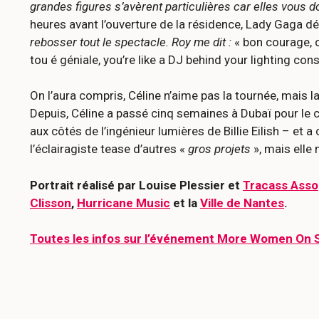
grandes figures s’avèrent particulières car elles vous do
heures avant l’ouverture de la résidence, Lady Gaga d
rebosser tout le spectacle. Roy me dit :
« bon courage, o
tou é géniale, you’re like a DJ behind your lighting con
On l’aura compris, Céline n’aime pas la tournée, mais la
Depuis, Céline a passé cinq semaines à Dubaï pour le 
aux côtés de l’ingénieur lumières de Billie Eilish – et 
l’éclairagiste tease d’autres «
gros projets
», mais elle
Portrait réalisé par Louise Plessier et
Tracass Asso
Clisson
,
Hurricane Music
et la
Ville de Nantes
.
Toutes les infos sur l’événement More Women On Sta