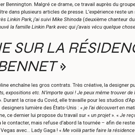
ter Bennington. Malgré ce drame, ce travail auprès du group
aître dans plusieurs articles de presse. L’expérience reste u
ès Linkin Park, j’ai suivi Mike Shinoda
(deuxième chanteur du
trouvé la famille Linkin Park avec qui j’avais vécu quelque chose
IE SUR LA RÉSIDEN
 BENNET
»
line enchaîne les gros contrats. Très créative, la designer pu
s, expositions etc. N’importe quoi ! Je peux même trouver de
. Durant la crise du Covid, elle travaille pour les studios d’
s designers lumière des États-Unis : «
je l’ai découvert en ma
e, ce dernier lui propose du travail sur «
un projet
». «
Je reço
 à le contacter, mais refuse d’abord la tournée – afin de res
s Vegas avec… Lady Gaga ! «
Me voilà partie faire la résiden