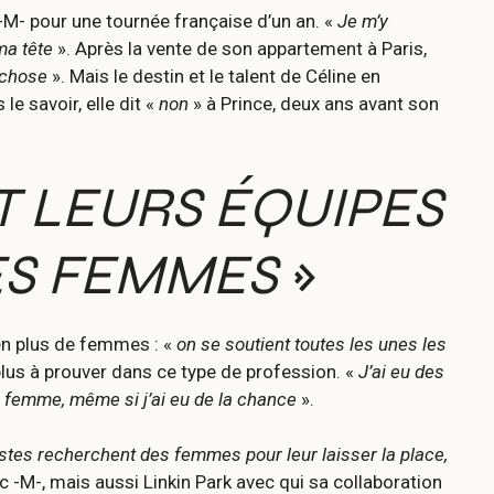
 -M- pour une tournée française d’un an. «
Je m’y
ma tête
». Après la vente de son appartement à Paris,
e chose
». Mais le destin et le talent de Céline en
e savoir, elle dit «
non
» à Prince, deux ans avant son
T LEURS ÉQUIPES
ES FEMMES
»
 en plus de femmes : «
on se soutient toutes les unes les
 plus à prouver dans ce type de profession. «
J’ai eu des
 femme, même si j’ai eu de la chance
».
istes recherchent des femmes pour leur laisser la place,
ec -M-, mais aussi Linkin Park avec qui sa collaboration