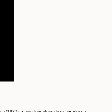
ine
(1987), œuvre fondatrice de sa carrière de