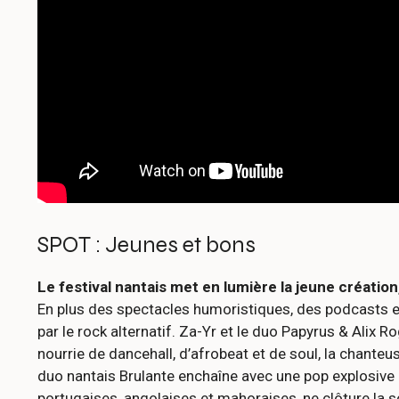
SPOT : Jeunes et bons
Le festival nantais met en lumière la jeune créatio
En plus des spectacles humoristiques, des podcasts et
par le rock alternatif. Za-Yr et le duo Papyrus & Alix R
nourrie de dancehall, d’afrobeat et de soul, la chant
duo nantais Brulante enchaîne avec une pop explosive au
portugaises, angolaises et mahoraises, ne clôture la 