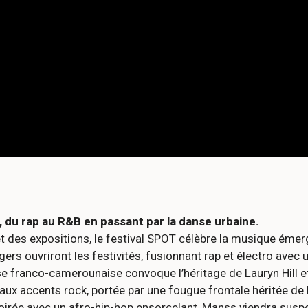
n, du rap au R&B en passant par la danse urbaine.
 des expositions, le festival SPOT célèbre la musique émer
ogers ouvriront les festivités, fusionnant rap et électro avec 
euse franco-camerounaise convoque l’héritage de Lauryn Hil
x accents rock, portée par une fougue frontale héritée de Ro
soirée avec un afro-hip-hop ensorcelant, Manss viendra sus