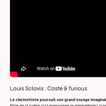
Louis Sclavis : Caste & furious
Le clarinettiste poursuit son grand voyage imaginai
Pilier de la scène jazz improvisée, le clarinettiste Lou