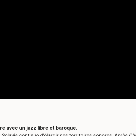
re avec un jazz libre et baroque.
is Sclavis continue d’élargir ses territoires sonores. Après
Ch