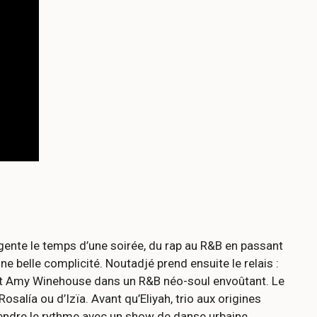
gente le temps d’une soirée, du rap au R&B en passant
une belle complicité. Noutadjé prend ensuite le relais :
l et Amy Winehouse dans un R&B néo-soul envoûtant. Le
salía ou d’Izïa. Avant qu’Eliyah, trio aux origines
pendre le rythme avec un show de danse urbaine.