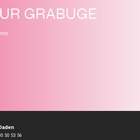
SUR GRABUGE
ents
 Daden
80 50 53 56