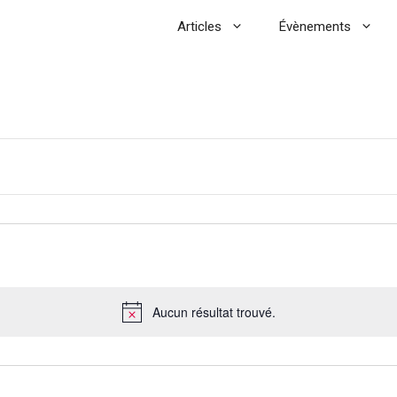
Articles
Évènements
Aucun résultat trouvé.
N
o
t
i