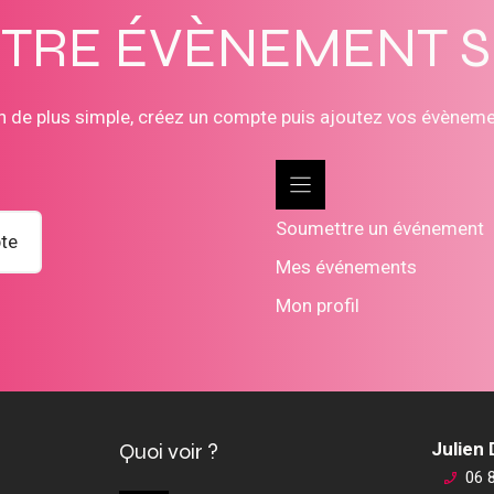
OTRE ÉVÈNEMENT 
n de plus simple, créez un compte puis ajoutez vos évènem
Soumettre un événement
te
Mes événements
Mon profil
Quoi voir ?
Julien
06 