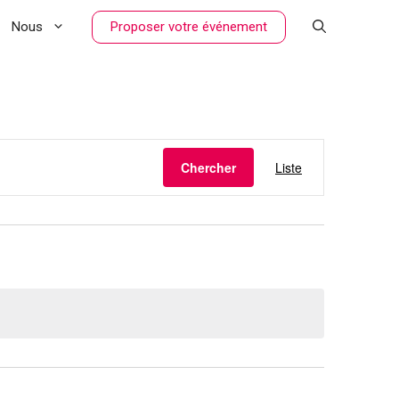
Proposer votre événement
Nous
N
Chercher
Liste
a
v
i
g
a
t
i
o
n