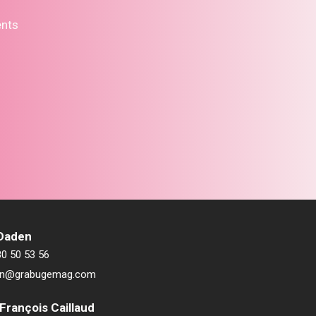
ents
 Daden
80 50 53 56
ien@grabugemag.com
François Caillaud