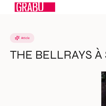
Aller
au
contenu
Article
THE BELLRAYS À 