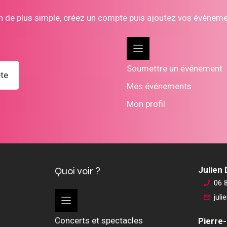
n de plus simple, créez un compte puis ajoutez vos évènem
Soumettre un événement
te
Mes événements
Mon profil
Quoi voir ?
Julien
06 
jul
Concerts et spectacles
Pierre-