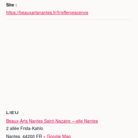
Site :
https://beauxartsnantes.fr/fr/effervescence
LIEU
Beaux-Arts Nantes Saint-Nazaire —site Nantes
2 allée Frida-Kahlo
Nantes
,
44200
FR
+ Google Map