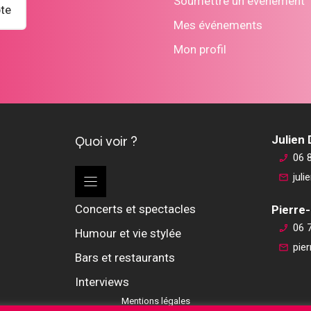
Soumettre un événement
te
Mes événements
Mon profil
Quoi voir ?
Julien
06 
jul
Concerts et spectacles
Pierre-
06 
Humour et vie stylée
pie
Bars et restaurants
Interviews
Mentions légales