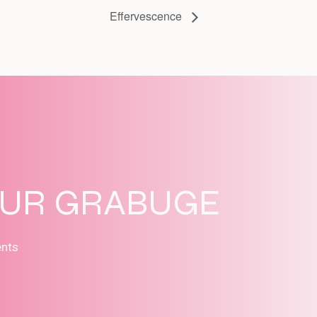
Effervescence
SUR GRABUGE
ents