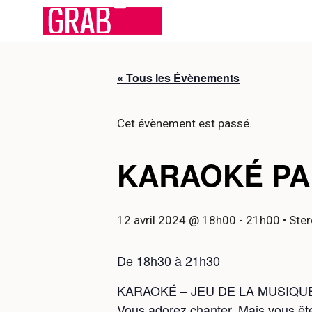
Aller
au
contenu
« Tous les Évènements
Cet évènement est passé.
KARAOKÉ PAR
12 avril 2024 @ 18h00
-
21h00
• Ster
De 18h30 à 21h30
KARAOKÉ – JEU DE LA MUSIQU
Vous adorez chanter. Mais vous ête