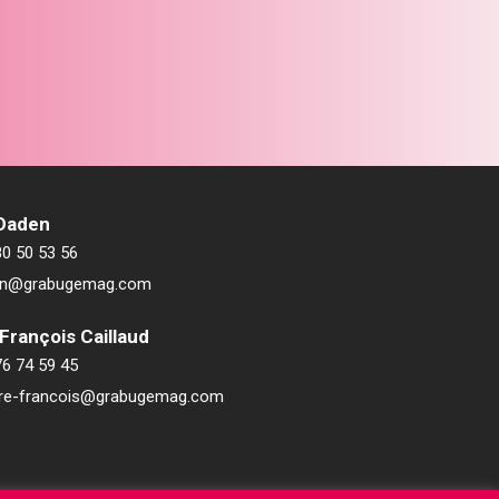
 Daden
80 50 53 56
ien@grabugemag.com
François Caillaud
76 74 59 45
rre-francois@grabugemag.com