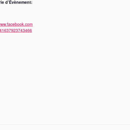
rie d’Évènement:
/www.facebook.com
/41637923743466