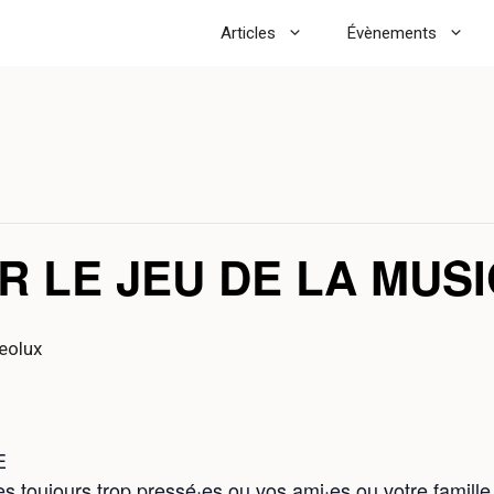
Articles
Évènements
 LE JEU DE LA MUS
eolux
E
s toujours trop pressé·es ou vos ami·es ou votre famil