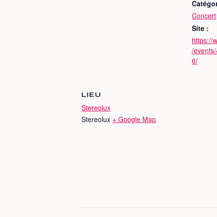
Catégo
Concert
Site :
https:/
/events
6/
LIEU
Stereolux
Stereolux
+ Google Map