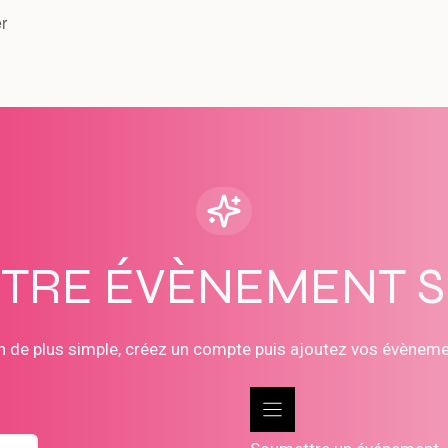
r
OTRE ÉVÈNEMENT 
n de plus simple, créez un compte puis ajoutez vos évènem