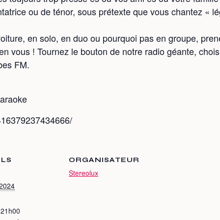
tatrice ou de ténor, sous prétexte que vous chantez « l
iture, en solo, en duo ou pourquoi pas en groupe, prenez
en vous ! Tournez le bouton de notre radio géante, choi
ubes FM.
karaoke
/416379237434666/
ILS
ORGANISATEUR
Stereolux
 2024
 21h00