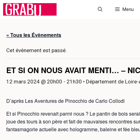
Aller
Menu
au
contenu
« Tous les Évènements
Cet évènement est passé.
ET SI ON NOUS AVAIT MENTI… – N
12 mars 2024 @ 20h00
-
21h30
• Département de Loire-
D’après Les Aventures de Pinocchio de Carlo Collodi
Et si Pinocchio revenait parmi nous ? Le pantin de bois serait
joue des tours à son père et fait de mauvaises rencontres sur
fantasmagorie actuelle avec hologramme, baleine et fée ble