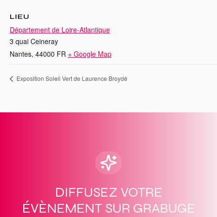
LIEU
Département de Loire-Atlantique
3 quai Ceineray
Nantes
,
44000
FR
+ Google Map
Exposition Soleil Vert de Laurence Broydé
DIFFUSEZ VOTRE
ÉVÈNEMENT SUR GRABUGE