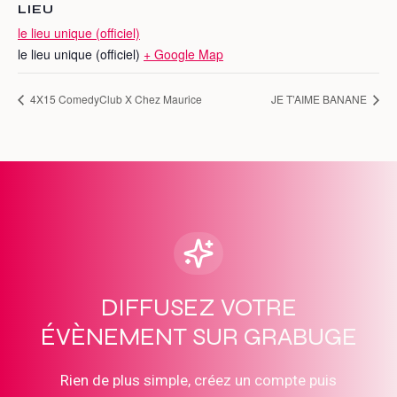
LIEU
le lieu unique (officiel)
le lieu unique (officiel)
+ Google Map
4X15 ComedyClub X Chez Maurice
JE T’AIME BANANE
DIFFUSEZ VOTRE
ÉVÈNEMENT SUR GRABUGE
Rien de plus simple, créez un compte puis