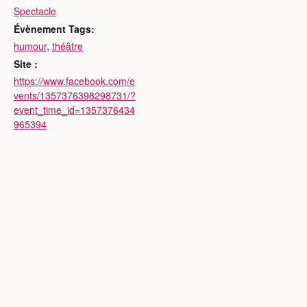
Spectacle
Évènement Tags:
humour
,
théâtre
Site :
https://www.facebook.com/e
vents/1357376398298731/?
event_time_id=1357376434
965394