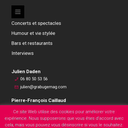
Concerts et spectacles
Humour et vie stylée
Bars et restaurants
Interviews
Julien Daden
06 80 50 53 56
julien@grabugemag.com
Pierre-François Caillaud
06 76 74 59 45
Ce site Web utilise des cookies pour améliorer votre
pierre-francois@grabugemag.com
expérience. Nous supposerons que vous êtes d'accord avec
Mentions légales
cela, mais vous pouvez vous désinscrire si vous le souhaitez.