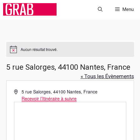
Aller
Menu
au
contenu
Aucun résultat trouvé.
N
o
t
5 rue Salorges, 44100 Nantes, France
i
c
« Tous les Évènements
e
A
5 rue Salorges, 44100 Nantes, France
d
Recevoir l’Itinéraire à suivre
r
e
s
s
e