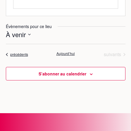
Évènements pour ce lieu
À venir
S
é
Évènements
Aujourd’hui
suivants
Évènements
précédents
l
e
c
S’abonner au calendrier
t
i
o
n
n
e
z
u