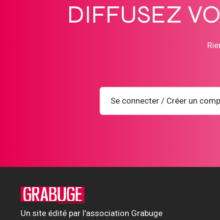
DIFFUSEZ V
Rie
Se connecter / Créer un comp
Un site édité par l'association Grabuge