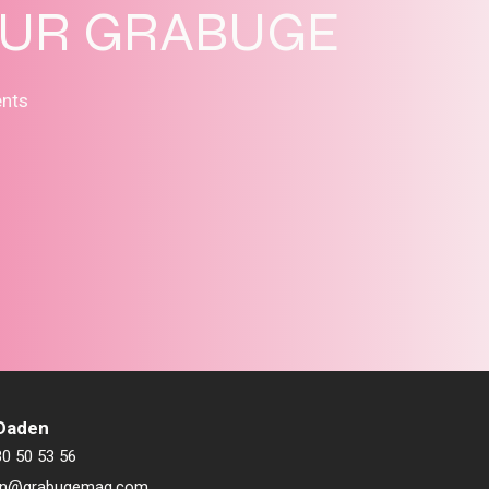
SUR GRABUGE
ents
 Daden
80 50 53 56
ien@grabugemag.com