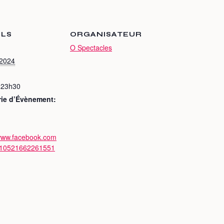
ILS
ORGANISATEUR
O Spectacles
 2024
 23h30
rie d’Évènement:
/www.facebook.com
/10521662261551