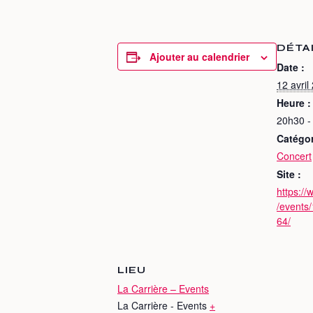
DÉTA
Ajouter au calendrier
Date :
12 avril
Heure :
20h30 -
Catégo
Concert
Site :
https:/
/events
64/
LIEU
La Carrière – Events
La Carrière - Events
+