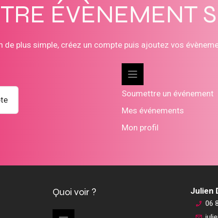
OTRE ÉVÈNEMENT 
n de plus simple, créez un compte puis ajoutez vos évènem
Soumettre un événement
te
Mes événements
Mon profil
Quoi voir ?
Julien
06 
jul