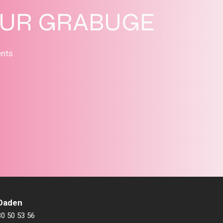
SUR GRABUGE
ents
 Daden
80 50 53 56