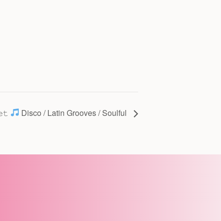
𝚎𝚝
Disco / Latin Grooves / Soulful