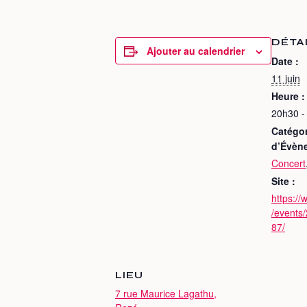
DÉTA
Ajouter au calendrier
Date :
11 juin
Heure :
20h30 -
Catégor
d’Évèn
Concert
Site :
https:/
/events
87/
LIEU
7 rue Maurice Lagathu,