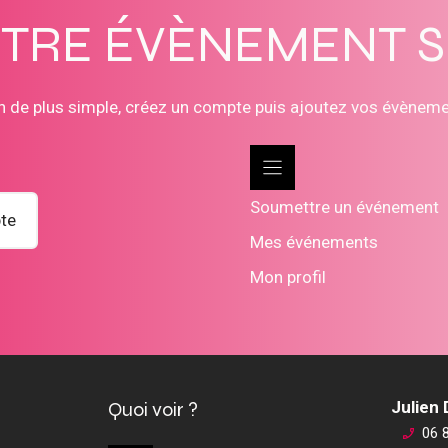
OTRE ÉVÈNEMENT 
n de plus simple, créez un compte puis ajoutez vos évènem
Soumettre un événement
te
Mes événements
Mon profil
Quoi voir ?
Julien
06 