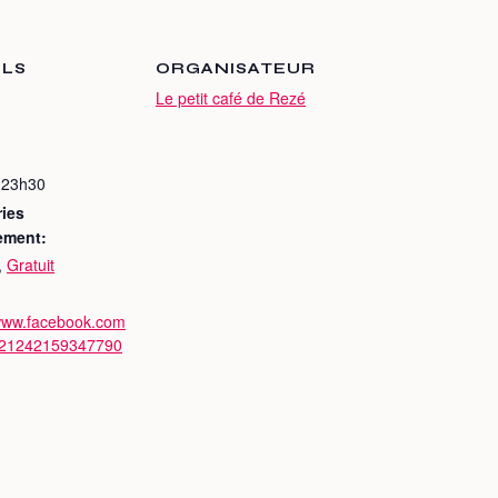
ILS
ORGANISATEUR
Le petit café de Rezé
 23h30
ies
ement:
,
Gratuit
/www.facebook.com
/21242159347790