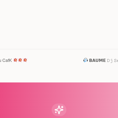
u CafK
𝗕𝗔𝗨𝗠𝗘 𝙳𝚓 𝚂