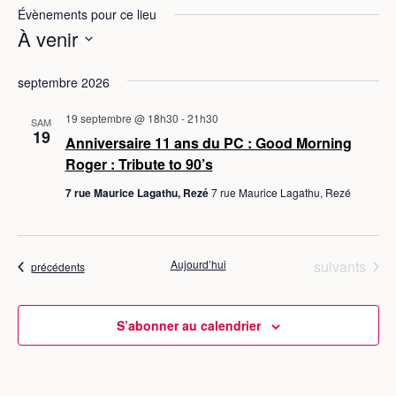
Évènements pour ce lieu
À venir
S
septembre 2026
é
l
19 septembre @ 18h30
-
21h30
SAM
e
19
Anniversaire 11 ans du PC : Good Morning
c
Roger : Tribute to 90’s
t
7 rue Maurice Lagathu, Rezé
7 rue Maurice Lagathu, Rezé
i
o
n
n
Évènements
Aujourd’hui
suivants
Évènements
précédents
e
z
S’abonner au calendrier
u
n
e
d