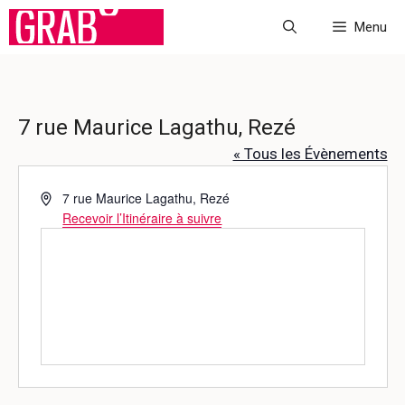
Aller
Menu
au
contenu
7 rue Maurice Lagathu, Rezé
« Tous les Évènements
A
7 rue Maurice Lagathu, Rezé
d
Recevoir l’Itinéraire à suivre
r
e
s
s
e