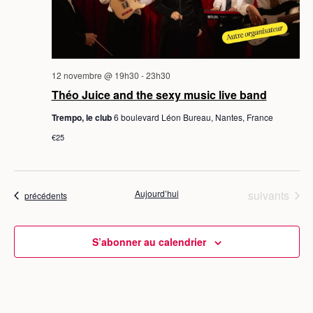
H
o
o
R
E
E
n
n
S
n
E
d
e
T
e
z
12 novembre @ 19h30
-
23h30
v
N
u
Théo Juice and the sexy music live band
n
u
A
Trempo, le club
6 boulevard Léon Bureau, Nantes, France
e
e
V
€25
d
s
I
a
É
t
G
v
Évènements
Aujourd’hui
suivants
e
Évènements
précédents
A
.
è
T
n
S’abonner au calendrier
I
e
O
m
N
e