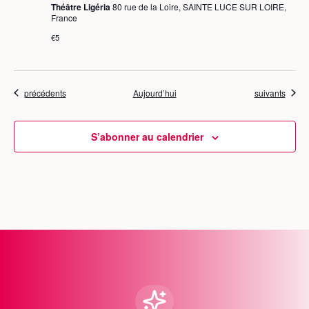
Théâtre Ligéria
80 rue de la Loire, SAINTE LUCE SUR LOIRE,
France
€5
Évènements
Évènements
précédents
Aujourd’hui
suivants
S’abonner au calendrier