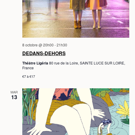
T
S
8 octobre @ 20h00
-
21h30
DEDANS-DEHORS
Théâtre Ligéria
80 rue de la Loire, SAINTE LUCE SUR LOIRE,
France
€7 à €17
MAR
13