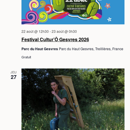
H
o
o
R
E
E
n
n
S
n
E
d
e
T
e
z
22 août @ 12h30
-
23 août @ 0h30
v
N
u
Festival Cultur’Ô Gesvres 2026
n
u
A
Parc du Haut Gesvres
Parc du Haut Gesvres, Treillières, France
e
e
V
Gratuit
d
s
I
a
É
JEU
t
G
27
v
e
A
.
è
T
n
I
e
O
m
N
e