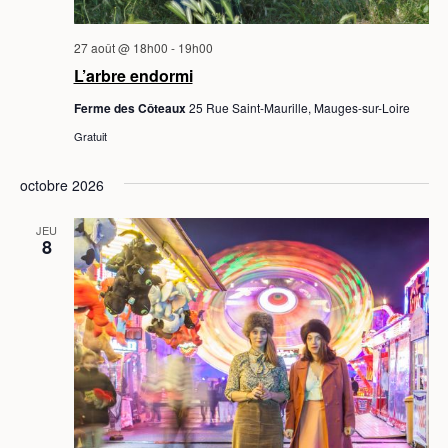
n
D
t
E
27 août @ 18h00
-
19h00
V
L’arbre endormi
U
Ferme des Côteaux
25 Rue Saint-Maurille, Mauges-sur-Loire
Gratuit
E
S
octobre 2026
É
JEU
V
8
È
N
E
M
E
N