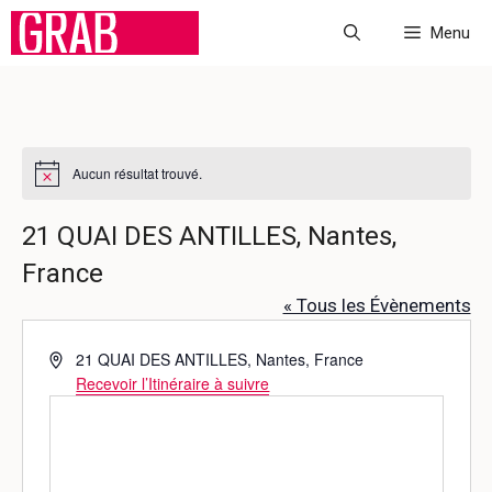
Aller
Menu
au
contenu
Aucun résultat trouvé.
N
o
t
21 QUAI DES ANTILLES, Nantes,
i
c
France
e
« Tous les Évènements
A
21 QUAI DES ANTILLES, Nantes, France
d
Recevoir l’Itinéraire à suivre
r
e
s
s