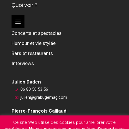
Quoi voir ?
Concerts et spectacles
Humour et vie stylée
Bars et restaurants
Interviews
Julien Daden
06 80 50 53 56
julien@grabugemag.com
Pierre-François Caillaud
06 76 74 59 45
Ce site Web utilise des cookies pour améliorer votre
pierre-francois@grabugemag.com
expérience. Nous supposerons que vous êtes d'accord avec