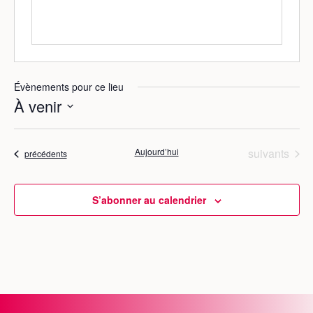
e
Évènements pour ce lieu
À venir
S
é
Évènements
Aujourd’hui
suivants
Évènements
précédents
l
e
c
S’abonner au calendrier
t
i
o
n
n
e