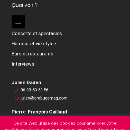
Quoi voir ?
Concerts et spectacles
Humour et vie stylée
Bars et restaurants
Interviews
Julien Daden
06 80 50 53 56
julien@grabugemag.com
Pierre-François Caillaud
06 76 74 59 45
Ce site Web utilise des cookies pour améliorer votre
pierre-francois@grabugemag.com
expérience. Nous supposerons que vous êtes d'accord avec