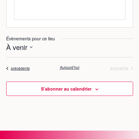
e
Évènements pour ce lieu
À venir
S
é
Évènements
Aujourd’hui
suivants
Évènements
précédents
l
e
c
S’abonner au calendrier
t
i
o
n
n
e