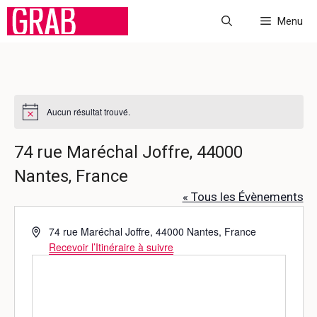
Aller
Menu
au
contenu
Aucun résultat trouvé.
N
o
t
74 rue Maréchal Joffre, 44000
i
c
Nantes, France
e
« Tous les Évènements
A
74 rue Maréchal Joffre, 44000 Nantes, France
d
Recevoir l’Itinéraire à suivre
r
e
s
s