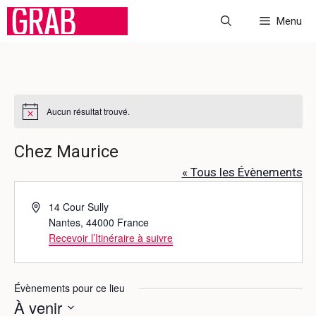
Aller
Menu
au
contenu
Aucun résultat trouvé.
N
o
t
Chez Maurice
i
c
« Tous les Évènements
e
A
14 Cour Sully
d
Nantes
,
44000
France
r
Recevoir l’Itinéraire à suivre
e
s
s
Évènements pour ce lieu
e
À venir