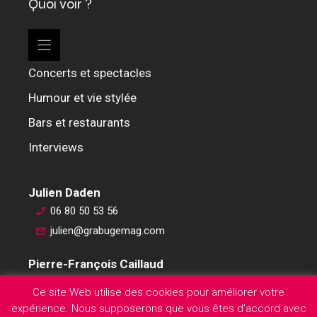
Quoi voir ?
Concerts et spectacles
Humour et vie stylée
Bars et restaurants
Interviews
Julien Daden
06 80 50 53 56
julien@grabugemag.com
Pierre-François Caillaud
06 76 74 59 45
Ce site Web utilise des cookies pour améliorer votre
pierre-francois@grabugemag.com
expérience. Nous supposerons que vous êtes d'accord avec