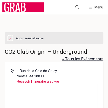
Aller
Menu
au
contenu
Aucun résultat trouvé.
N
o
t
CO2 Club Origin – Underground
i
c
« Tous les Évènements
e
A
3 Rue de la Cale de Crucy
d
Nantes
,
44 100
FR
r
Recevoir l’Itinéraire à suivre
e
s
s
e