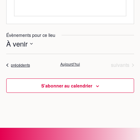
Évènements pour ce lieu
À venir
S
é
Évènements
Aujourd’hui
suivants
Évènements
précédents
l
e
c
S’abonner au calendrier
t
i
o
n
n
e
z