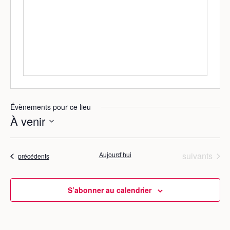
i
e
é
t
p
e
h
w
o
e
n
b
e
Évènements pour ce lieu
À venir
S
é
Évènements
Aujourd’hui
suivants
Évènements
précédents
l
e
c
S’abonner au calendrier
t
i
o