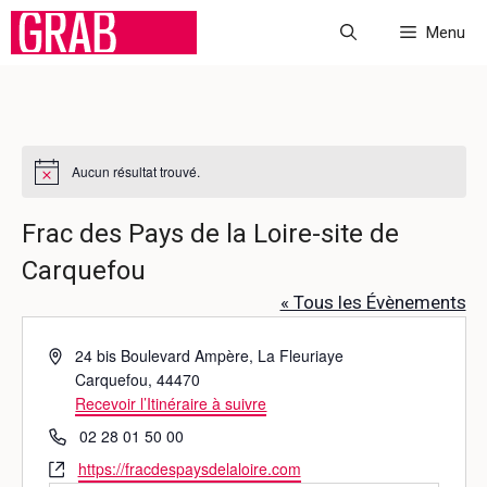
Aller
Menu
au
contenu
Aucun résultat trouvé.
N
o
t
Frac des Pays de la Loire-site de
i
c
Carquefou
e
« Tous les Évènements
A
24 bis Boulevard Ampère, La Fleuriaye
d
Carquefou
,
44470
r
Recevoir l’Itinéraire à suivre
e
T
02 28 01 50 00
s
é
S
https://fracdespaysdelaloire.com
s
l