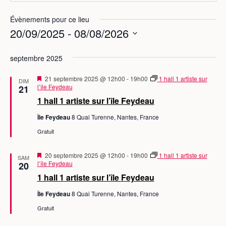
Évènements pour ce lieu
20/09/2025
 - 
08/08/2026
S
septembre 2025
é
l
M
21 septembre 2025 @ 12h00
-
19h00
1 hall 1 artiste sur
DIM
e
i
l’île Feydeau
21
s
c
1 hall 1 artiste sur l’île Feydeau
e
t
n
Île Feydeau
8 Quai Turenne, Nantes, France
a
i
v
Gratuit
o
a
n
n
t
M
20 septembre 2025 @ 12h00
-
19h00
1 hall 1 artiste sur
SAM
n
i
l’île Feydeau
20
s
e
1 hall 1 artiste sur l’île Feydeau
e
z
n
Île Feydeau
8 Quai Turenne, Nantes, France
a
u
v
Gratuit
n
a
n
e