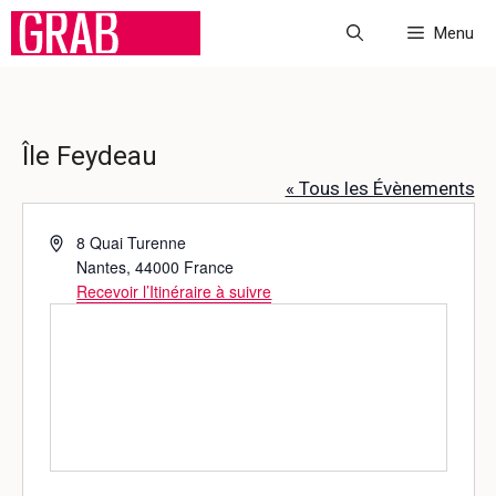
Aller
Menu
au
contenu
Île Feydeau
« Tous les Évènements
A
8 Quai Turenne
d
Nantes
,
44000
France
r
Recevoir l’Itinéraire à suivre
e
s
s
e