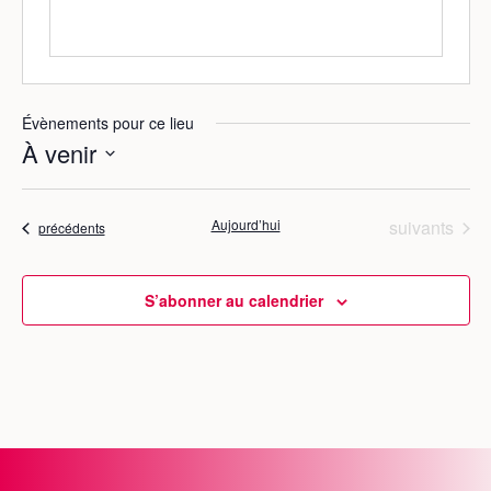
Évènements pour ce lieu
À venir
S
é
Évènements
Aujourd’hui
suivants
Évènements
précédents
l
e
c
S’abonner au calendrier
t
i
o
n
n
e
z