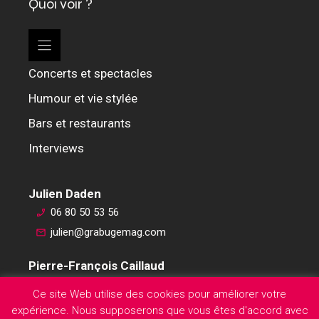
Quoi voir ?
Concerts et spectacles
Humour et vie stylée
Bars et restaurants
Interviews
Julien Daden
06 80 50 53 56
julien@grabugemag.com
Pierre-François Caillaud
06 76 74 59 45
Ce site Web utilise des cookies pour améliorer votre
pierre-francois@grabugemag.com
expérience. Nous supposerons que vous êtes d'accord avec