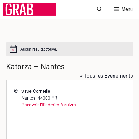
Aller
Menu
au
contenu
Aucun résultat trouvé.
N
o
t
Katorza – Nantes
i
c
« Tous les Évènements
e
A
3 rue Corneille
d
Nantes
,
44000
FR
r
Recevoir l’Itinéraire à suivre
e
s
s
e