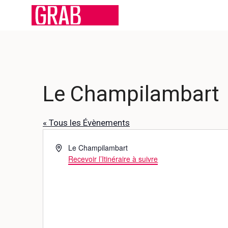
Aller
au
contenu
Le Champilambart
« Tous les Évènements
A
Le Champilambart
d
Recevoir l’Itinéraire à suivre
r
e
s
s
e