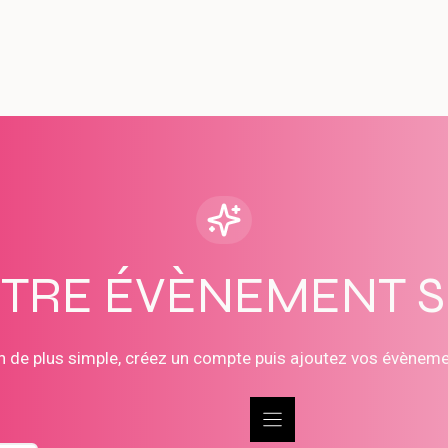
OTRE ÉVÈNEMENT 
n de plus simple, créez un compte puis ajoutez vos évènem