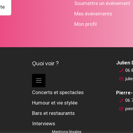
Soumettre un événement
te
Mes événements
Mon profil
Quoi voir ?
Julien
06 
jul
Concerts et spectacles
Pierre-
06 
Humour et vie stylée
pie
Bars et restaurants
Interviews
Mentions légales