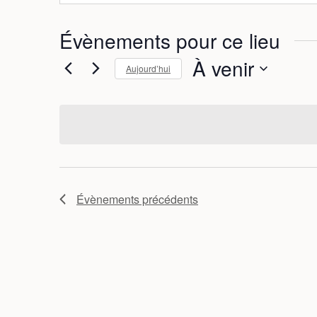
Évènements pour ce lieu
À venir
Aujourd’hui
S
é
l
e
c
t
i
Évènements
précédents
o
n
n
e
z
u