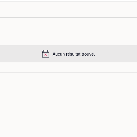
Aucun résultat trouvé.
N
o
t
i
c
e