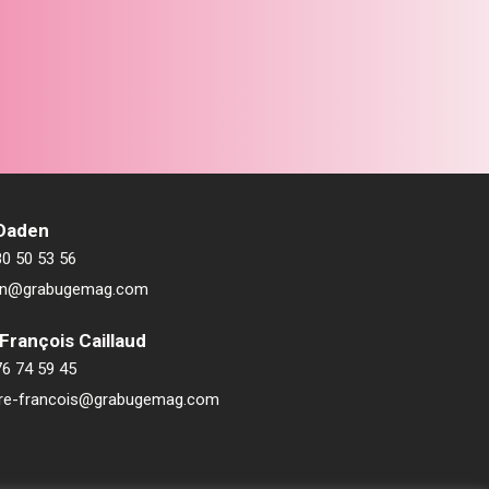
 Daden
80 50 53 56
ien@grabugemag.com
François Caillaud
76 74 59 45
rre-francois@grabugemag.com