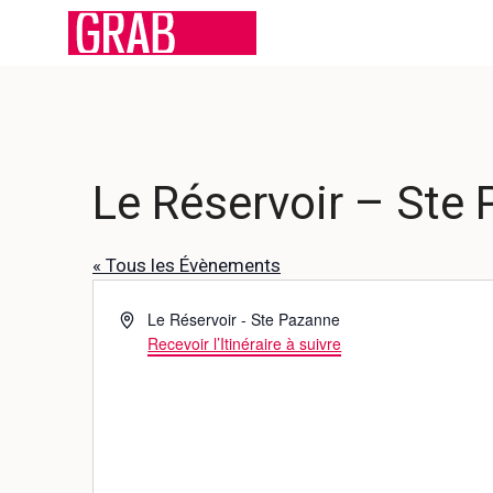
Aller
au
contenu
Le Réservoir – Ste
« Tous les Évènements
A
Le Réservoir - Ste Pazanne
d
Recevoir l’Itinéraire à suivre
r
e
s
s
e