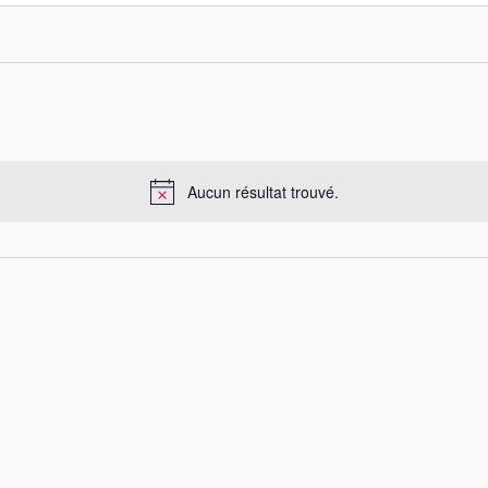
Aucun résultat trouvé.
N
o
t
i
c
e