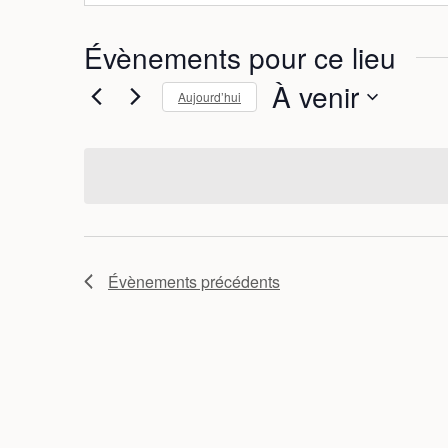
Évènements pour ce lieu
À venir
Aujourd’hui
S
é
l
e
c
t
i
Évènements
précédents
o
n
n
e
z
u