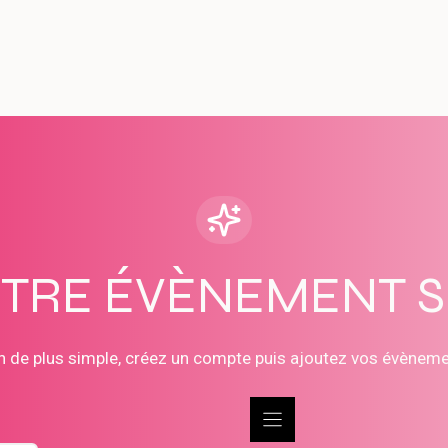
OTRE ÉVÈNEMENT 
n de plus simple, créez un compte puis ajoutez vos évènem