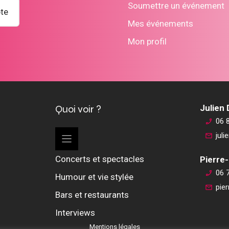
Soumettre un événement
te
Mes événements
Mon profil
Quoi voir ?
Julien
06 
jul
Concerts et spectacles
Pierre-
06 
Humour et vie stylée
pie
Bars et restaurants
Interviews
Mentions légales