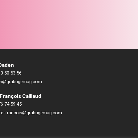
 Daden
80 50 53 56
ien@grabugemag.com
François Caillaud
76 74 59 45
rre-francois@grabugemag.com