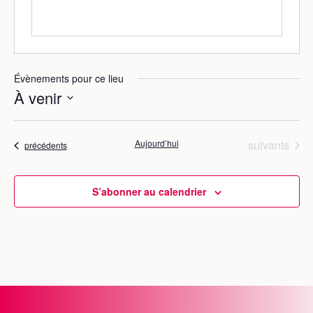
Évènements pour ce lieu
À venir
S
é
Évènements
Aujourd’hui
suivants
Évènements
précédents
l
e
c
S’abonner au calendrier
t
i
o
n
n
e
z