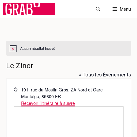
Aller
Menu
au
contenu
Aucun résultat trouvé.
N
o
t
Le Zinor
i
c
« Tous les Évènements
e
A
191, rue du Moulin Gros, ZA Nord et Gare
d
Montaigu
,
85600
FR
r
Recevoir l’Itinéraire à suivre
e
s
s
e