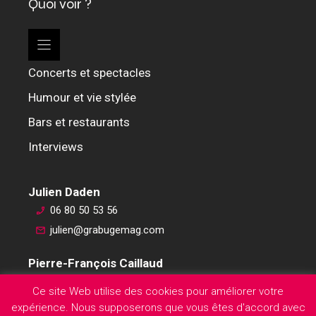
Quoi voir ?
Concerts et spectacles
Humour et vie stylée
Bars et restaurants
Interviews
Julien Daden
06 80 50 53 56
julien@grabugemag.com
Pierre-François Caillaud
06 76 74 59 45
Ce site Web utilise des cookies pour améliorer votre
pierre-francois@grabugemag.com
expérience. Nous supposerons que vous êtes d'accord avec