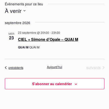
Évènements pour ce lieu
À venir
S
septembre 2026
é
l
23 septembre @ 20h30
-
23h30
MER
e
23
CIEL + Simone d’Opale – QUAI M
c
QUAI M
QUAI M
t
i
o
n
Évènements
Aujourd’hui
suivants
Évènements
précédents
n
e
S’abonner au calendrier
z
u
n
e
d