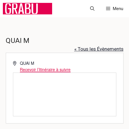
Aller
Menu
au
contenu
QUAI M
« Tous les Évènements
A
QUAI M
d
Recevoir l’Itinéraire à suivre
r
e
s
s
e