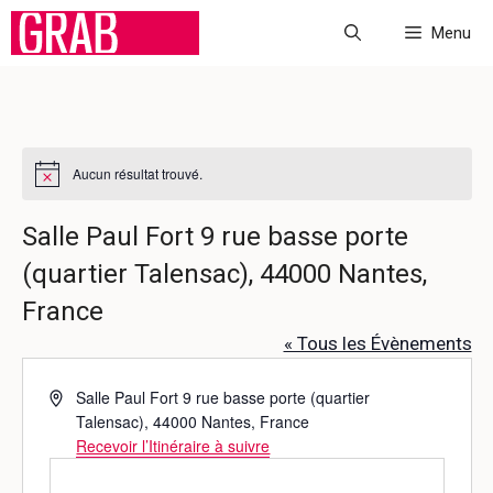
Aller
Menu
au
contenu
Aucun résultat trouvé.
N
o
t
Salle Paul Fort 9 rue basse porte
i
c
(quartier Talensac), 44000 Nantes,
e
France
« Tous les Évènements
A
Salle Paul Fort 9 rue basse porte (quartier
d
Talensac), 44000 Nantes, France
r
Recevoir l’Itinéraire à suivre
e