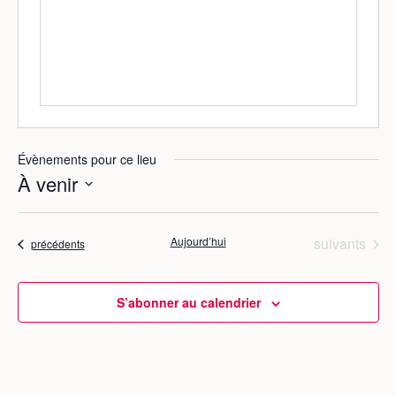
s
s
e
Évènements pour ce lieu
À venir
S
é
Évènements
Aujourd’hui
suivants
Évènements
précédents
l
e
c
S’abonner au calendrier
t
i
o
n