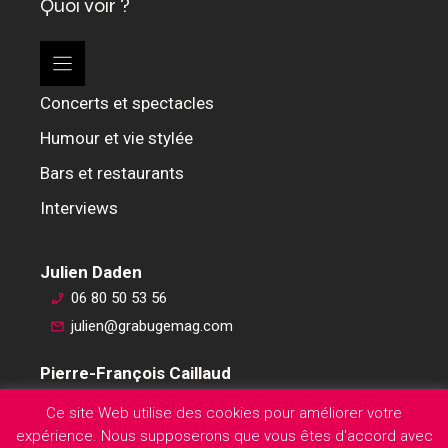
Quoi voir ?
Concerts et spectacles
Humour et vie stylée
Bars et restaurants
Interviews
Julien Daden
06 80 50 53 56
julien@grabugemag.com
Pierre-François Caillaud
06 76 74 59 45
Ce site Web utilise des cookies pour améliorer votre
pierre-francois@grabugemag.com
expérience. Nous supposerons que vous êtes d'accord avec