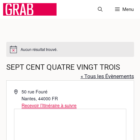
Aller
Menu
au
contenu
Aucun résultat trouvé.
N
o
t
SEPT CENT QUATRE VINGT TROIS
i
c
« Tous les Évènements
e
A
50 rue Fouré
d
Nantes
,
44000
FR
r
Recevoir l’Itinéraire à suivre
e
s
s
e