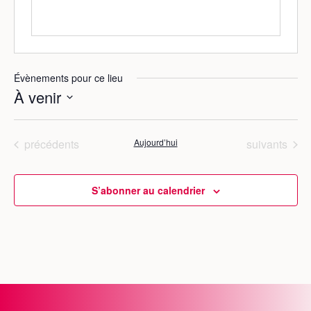
Évènements pour ce lieu
À venir
S
é
Évènements
Évènements
précédents
Aujourd’hui
suivants
l
e
c
S’abonner au calendrier
t
i
o
n
n
e
z