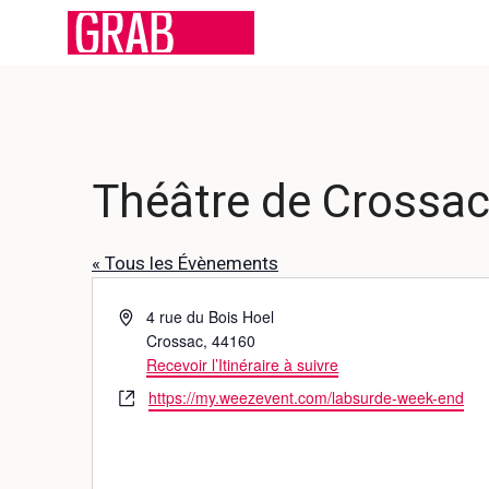
Aller
au
contenu
Théâtre de Crossa
« Tous les Évènements
A
4 rue du Bois Hoel
d
Crossac
,
44160
r
Recevoir l’Itinéraire à suivre
e
S
https://my.weezevent.com/labsurde-week-end
s
i
s
t
e
e