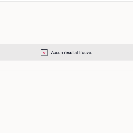
Aucun résultat trouvé.
N
o
t
i
c
e