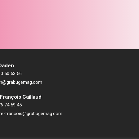
 Daden
80 50 53 56
ien@grabugemag.com
François Caillaud
76 74 59 45
rre-francois@grabugemag.com