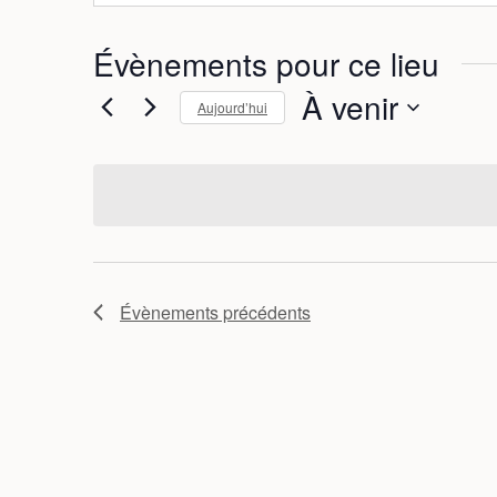
w
e
Évènements pour ce lieu
b
À venir
Aujourd’hui
S
é
l
e
c
t
i
Évènements
précédents
o
n
n
e
z
u