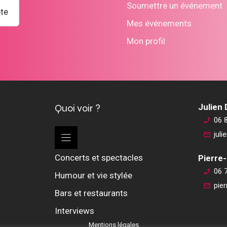
Soumettre un événement
te
Mes événements
Mon profil
Quoi voir ?
Julien
06 
jul
Concerts et spectacles
Pierre-
06 
Humour et vie stylée
pie
Bars et restaurants
Interviews
Mentions légales