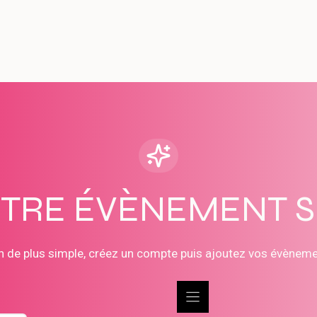
OTRE ÉVÈNEMENT 
n de plus simple, créez un compte puis ajoutez vos évènem