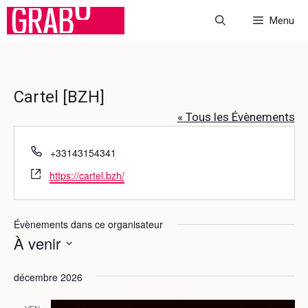
Aller
Menu
au
contenu
Cartel [BZH]
« Tous les Évènements
T
+33143154341
é
S
https://cartel.bzh/
l
i
é
t
p
e
Évènements dans ce organisateur
h
w
À venir
o
e
n
S
b
e
décembre 2026
é
l