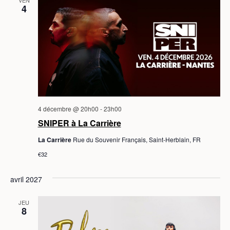
VEN
e
4
c
t
i
o
n
n
e
z
4 décembre @ 20h00
-
23h00
u
SNIPER à La Carrière
n
La Carrière
Rue du Souvenir Français, Saint-Herblain, FR
e
€32
d
a
avril 2027
t
e
JEU
8
.