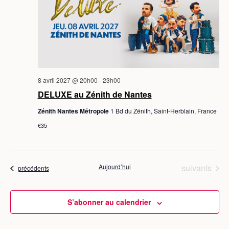
8 avril 2027 @ 20h00
-
23h00
DELUXE au Zénith de Nantes
Zénith Nantes Métropole
1 Bd du Zénith, Saint-Herblain, France
€35
Évènements
Aujourd’hui
suivants
Évènements
précédents
S’abonner au calendrier