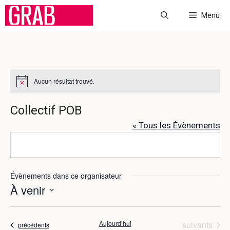
Aller
Menu
au
contenu
Aucun résultat trouvé.
N
o
t
Collectif POB
i
c
« Tous les Évènements
e
Évènements dans ce organisateur
À venir
S
é
Évènements
Aujourd’hui
suivants
Évènements
précédents
l