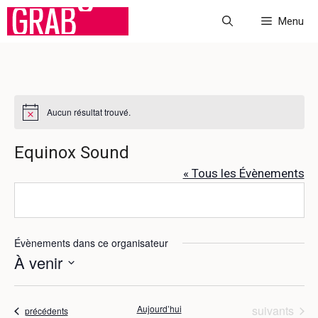
Aller
Menu
au
contenu
Aucun résultat trouvé.
N
o
t
Equinox Sound
i
c
« Tous les Évènements
e
Évènements dans ce organisateur
À venir
S
é
Évènements
Aujourd’hui
suivants
Évènements
précédents
l