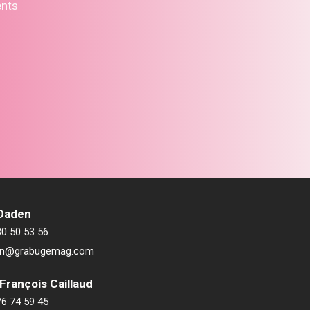
ents
 Daden
80 50 53 56
ien@grabugemag.com
François Caillaud
76 74 59 45