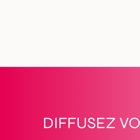
.
DIFFUSEZ V