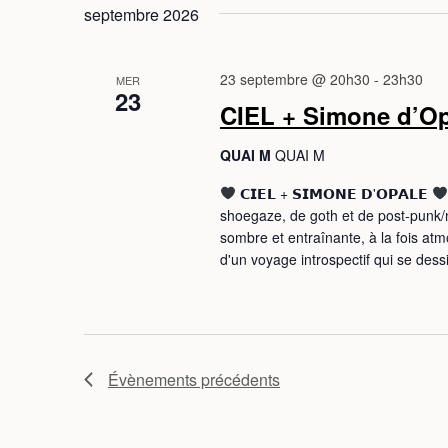
é
septembre 2026
l
e
c
23 septembre @ 20h30
-
23h30
MER
23
t
CIEL + Simone d’Op
i
o
QUAI M
QUAI M
n
𝗖𝗜𝗘𝗟 + 𝗦𝗜𝗠𝗢𝗡𝗘 𝗗'𝗢𝗣𝗔𝗟𝗘
n
shoegaze, de goth et de post-punk/
e
sombre et entraînante, à la fois at
z
d'un voyage introspectif qui se des
u
n
e
d
a
Évènements
précédents
t
e