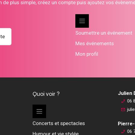
n de plus simple, créez un compte puis ajoutez vos évènem
Soumettre un événement
te
Mes événements
Mon profil
Quoi voir ?
Julien
06 
jul
Concerts et spectacles
Pierre-
06 
Humour et vie stylée