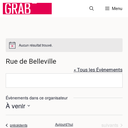
Aller
Menu
au
contenu
Aucun résultat trouvé.
N
o
t
Rue de Belleville
i
c
« Tous les Évènements
e
Évènements dans ce organisateur
À venir
S
é
Évènements
Aujourd’hui
suivants
Évènements
précédents
l