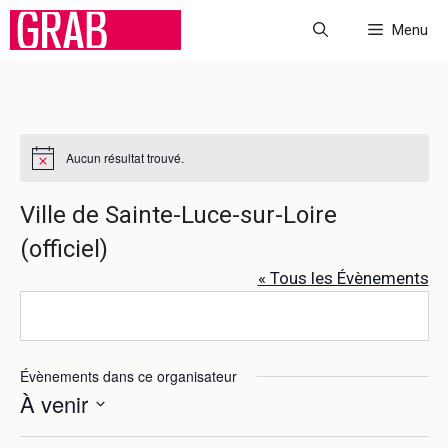
Aller
Menu
au
contenu
Aucun résultat trouvé.
N
o
t
Ville de Sainte-Luce-sur-Loire
i
c
(officiel)
e
« Tous les Évènements
Évènements dans ce organisateur
À venir
S