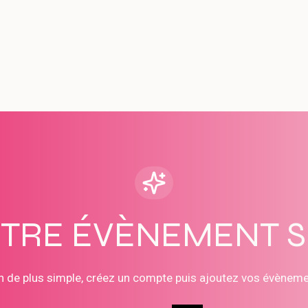
OTRE ÉVÈNEMENT 
n de plus simple, créez un compte puis ajoutez vos évènem