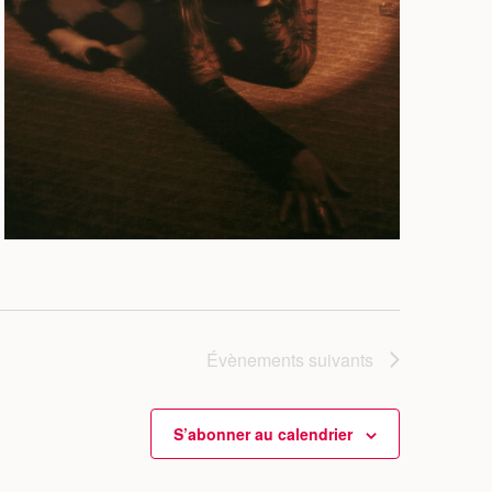
Évènements
suivants
S’abonner au calendrier