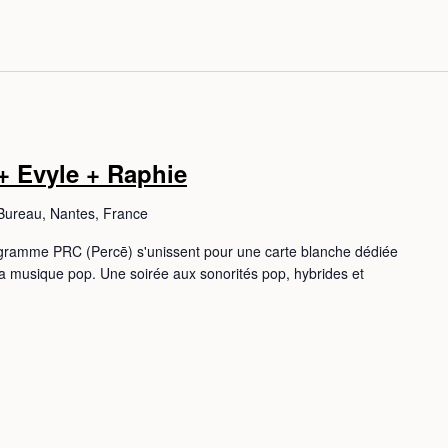
b
e
 + Evyle + Raphie
Bureau, Nantes, France
ogramme PRC (Percē) s'unissent pour une carte blanche dédiée
la musique pop. Une soirée aux sonorités pop, hybrides et