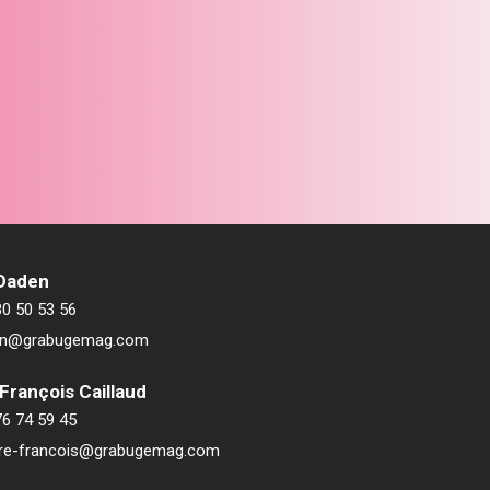
 Daden
80 50 53 56
ien@grabugemag.com
François Caillaud
76 74 59 45
rre-francois@grabugemag.com