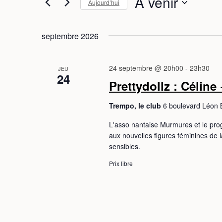
À venir
Aujourd’hui
S
é
septembre 2026
l
e
c
24 septembre @ 20h00
-
23h30
JEU
24
t
Prettydollz : Céline
i
o
Trempo, le club
6 boulevard Léon 
n
L'asso nantaise Murmures et le pr
n
aux nouvelles figures féminines de 
e
sensibles.
z
Prix libre
u
n
e
d
a