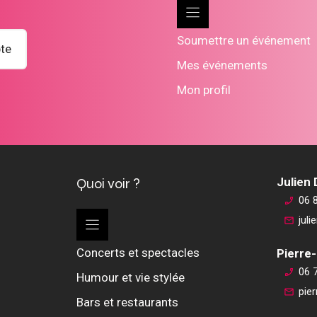
Soumettre un événement
te
Mes événements
Mon profil
Quoi voir ?
Julien
06 
jul
Concerts et spectacles
Pierre-
06 
Humour et vie stylée
pie
Bars et restaurants