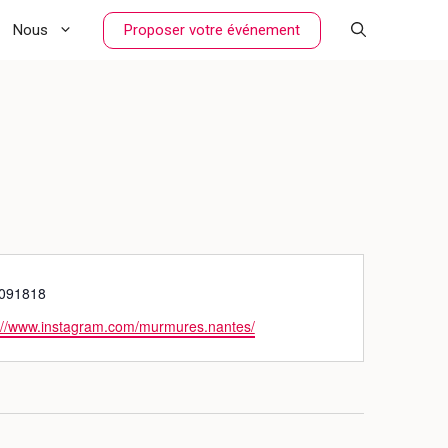
Proposer votre événement
Nous
091818
://www.instagram.com/murmures.nantes/